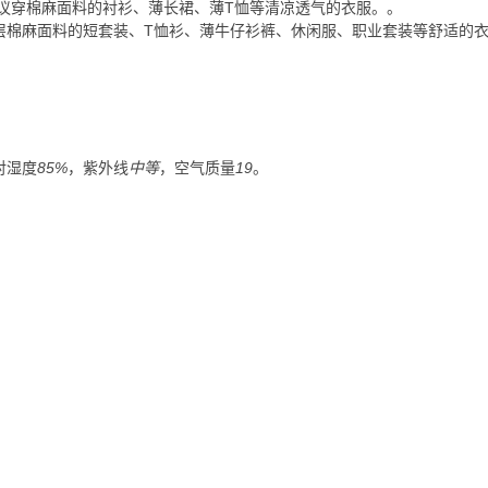
议穿棉麻面料的衬衫、薄长裙、薄T恤等清凉透气的衣服。
。
层棉麻面料的短套装、T恤衫、薄牛仔衫裤、休闲服、职业套装等舒适的
对湿度
85%
，紫外线
中等
，空气质量
19
。