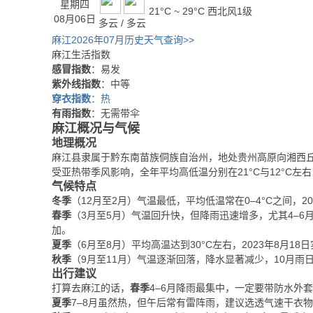
星期四
21°C ~ 29°C
西北风1级
08月06日
多云 / 多云
麻江2026年07月历史天气查询>>
麻江生活指数
感冒指数
：易发
紫外线指数
：中等
穿衣指数
：热
有雨指数
：无需带伞
麻江概况与气候
地理概况
麻江县隶属于黔东南苗族侗族自治州，地处贵州高原向湘西
受亚热带季风影响，全年平均高低温分别在21°C与12°C
气候特点
冬季
（12月至2月）气温最低，平均低温常在0–4°C之间，2
春季
（3月至5月）气温回升快，但降雨迅速增多，尤其4–6月
加。
夏季
（6月至8月）平均高温达到30°C左右，2023年8月1
秋季
（9月至11月）气温逐渐回落，降水显著减少，10月雨日
出行建议
打算去麻江的话，
春季
4–6月降雨最集中，一定要带防水外
夏季
7–8月虽然热，但午后常有雷阵雨，建议选透气速干衣