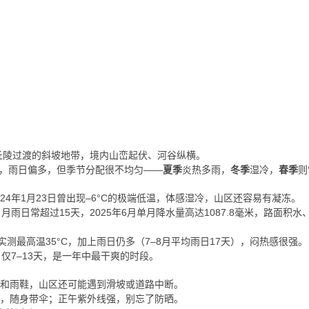
丘陵过渡的斜坡地带，境内山峦起伏、河谷纵横。
左右，雨日偏多，但季节分配很不均匀——
夏季
炎热多雨，
冬季
湿冷，
春季
则
024年1月23日曾出现–6°C的极端低温，体感湿冷，山区还容易有凝冻。
月雨日常超过15天，2025年6月单月降水量高达1087.8毫米，路面积
8日实测最高温35°C，加上雨日仍多（7–8月平均雨日17天），闷热感很强。
仅7–13天，是一年中最干爽的时段。
套和雨鞋，山区还可能遇到滑坡或道路中断。
物，随身带伞；正午紫外线强，别忘了防晒。