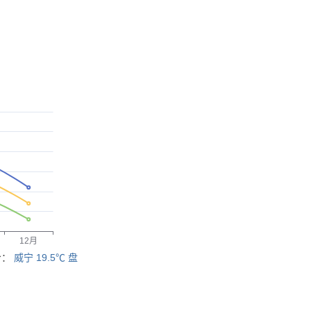
冷：
威宁 19.5℃
盘