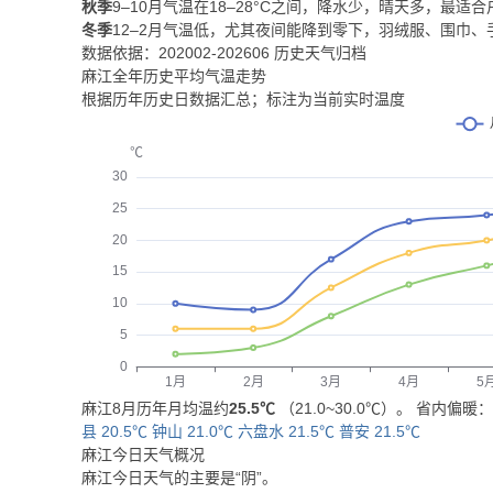
秋季
9–10月气温在18–28°C之间，降水少，晴天多，最适
冬季
12–2月气温低，尤其夜间能降到零下，羽绒服、围巾
数据依据：202002-202606 历史天气归档
麻江全年历史平均气温走势
根据历年历史日数据汇总；标注为当前实时温度
麻江8月历年月均温约
25.5℃
（21.0~30.0℃）。 省内偏暖
县 20.5℃
钟山 21.0℃
六盘水 21.5℃
普安 21.5℃
麻江今日天气概况
麻江今日天气的主要是“
阴
”。