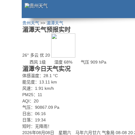
贵州天气
>>
湄潭天气
湄潭天气预报实时
26°
多云
优 20
西风 1级
湿度 68%
气压 909 hPa
湄潭今日天气实况
体感温度：28.1 °C
能见度：13.11 km
风速：1.91 km/h
PM25：11
AQI：20
气压：90867.09 Pa
日出：06:16
日落：19:34
短时：无降雨！
2026年08月08日 星期六 马年六月廿六
气象局 08-08 20