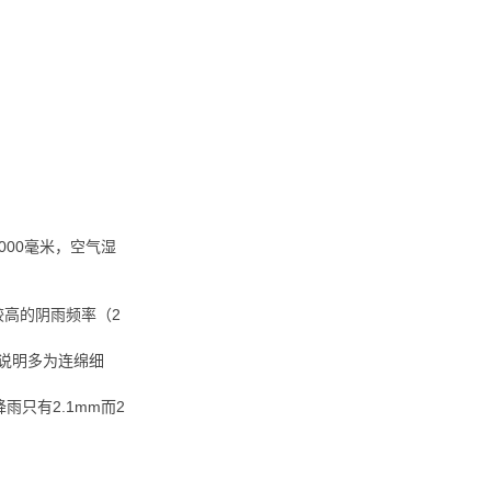
000毫米，空气湿
较高的阴雨频率（2
，说明多为连绵细
雨只有2.1mm而2