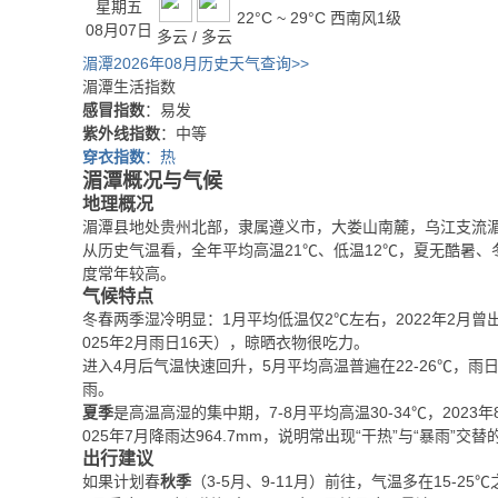
星期五
22°C ~ 29°C
西南风1级
08月07日
多云 / 多云
湄潭2026年08月历史天气查询>>
湄潭生活指数
感冒指数
：易发
紫外线指数
：中等
穿衣指数
：热
湄潭概况与气候
地理概况
湄潭县地处贵州北部，隶属遵义市，大娄山南麓，乌江支流
从历史气温看，全年平均高温21℃、低温12℃，夏无酷暑、
度常年较高。
气候特点
冬春两季湿冷明显：1月平均低温仅2℃左右，2022年2月曾
025年2月雨日16天），晾晒衣物很吃力。
进入4月后气温快速回升，5月平均高温普遍在22-26℃，雨日
雨。
夏季
是高温高湿的集中期，7-8月平均高温30-34℃，2023
025年7月降雨达964.7mm，说明常出现“干热”与“暴雨
出行建议
如果计划春
秋季
（3-5月、9-11月）前往，气温多在15-