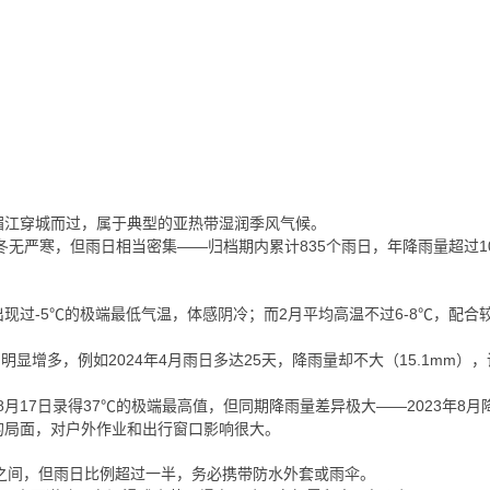
湄江穿城而过，属于典型的亚热带湿润季风气候。
冬无严寒，但雨日相当密集——归档期内累计835个雨日，年降雨量超过1
出现过-5℃的极端最低气温，体感阴冷；而2月平均高温不过6-8℃，配合
明显增多，例如2024年4月雨日多达25天，降雨量却不大（15.1mm）
年8月17日录得37℃的极端最高值，但同期降雨量差异极大——2023年8月降
”交替的局面，对户外作业和出行窗口影响很大。
25℃之间，但雨日比例超过一半，务必携带防水外套或雨伞。