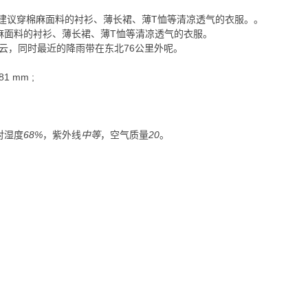
建议穿棉麻面料的衬衫、薄长裙、薄T恤等清凉透气的衣服。
。
麻面料的衬衫、薄长裙、薄T恤等清凉透气的衣服。
云，同时最近的降雨带在东北76公里外呢。
81
mm
;
对湿度
68%
，紫外线
中等
，空气质量
20
。