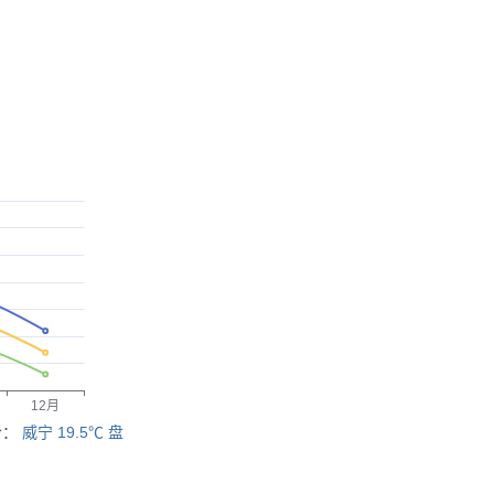
冷：
威宁 19.5℃
盘