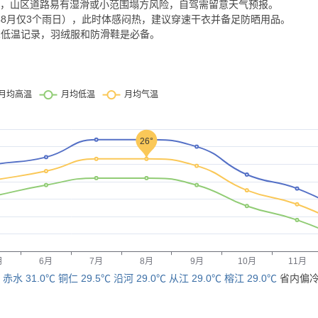
3mm，山区道路易有湿滑或小范围塌方风险，自驾需留意天气预报。
3年8月仅3个雨日），此时体感闷热，建议穿速干衣并备足防晒用品。
-5℃低温记录，羽绒服和防滑鞋是必备。
：
赤水 31.0℃
铜仁 29.5℃
沿河 29.0℃
从江 29.0℃
榕江 29.0℃
省内偏