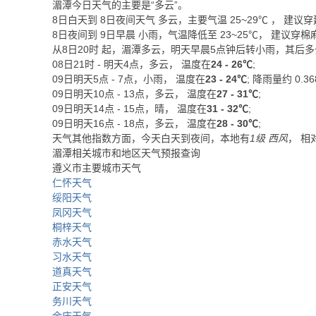
湄潭今日天气的主要是“
多云
”。
8日白天
到
8日夜间
天气
多云
，主要气温
25
~
29
℃
， 建议穿
8日夜间
到
9日早晨
小雨
，气温降低至
23~25℃
，
建议穿棉
从
8日20时
起，湄潭多云，明天早晨5点钟后转小雨，其后多
08日21时 - 明天4点，多云， 温度在
24 - 26℃
;
09日明天5点 - 7点，小雨， 温度在
23 - 24℃
; 降雨量约
0.36
09日明天10点 - 13点，多云， 温度在
27 - 31℃
;
09日明天14点 - 15点，晴， 温度在
31 - 32℃
;
09日明天16点 - 18点，多云， 温度在
28 - 30℃
;
天气其他指数方面，今天白天到夜间，本地有
1级 西风
， 相
湄潭相关城市和地区天气预报查询
遵义市主要城市天气
仁怀天气
绥阳天气
凤冈天气
桐梓天气
赤水天气
习水天气
道真天气
正安天气
务川天气