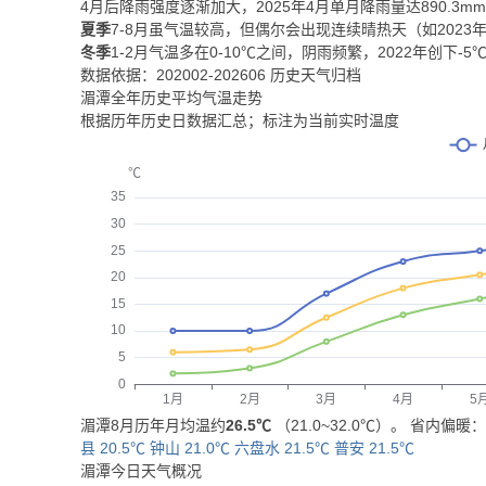
4月后降雨强度逐渐加大，2025年4月单月降雨量达890.
夏季
7-8月虽气温较高，但偶尔会出现连续晴热天（如202
冬季
1-2月气温多在0-10℃之间，阴雨频繁，2022年创下
数据依据：202002-202606 历史天气归档
湄潭全年历史平均气温走势
根据历年历史日数据汇总；标注为当前实时温度
湄潭8月历年月均温约
26.5℃
（21.0~32.0℃）。 省内偏暖
县 20.5℃
钟山 21.0℃
六盘水 21.5℃
普安 21.5℃
湄潭今日天气概况