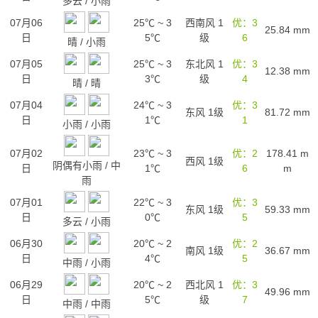
多云
/
小雨
07月06
25℃
~
3
西南风 1
优：3
25.84
mm
日
5℃
级
6
晴
/
小雨
07月05
25℃
~
3
东北风 1
优：3
12.38
mm
日
3℃
级
4
晴
/
晴
07月04
24℃
~
3
优：3
东风 1级
81.72
mm
日
1℃
1
小雨
/
小雨
07月02
23℃
~
3
优：2
178.41
m
西风 1级
阴偶有小雨
/
中
日
1℃
6
m
雨
07月01
22℃
~
3
优：3
东风 1级
59.33
mm
日
0℃
5
多云
/
小雨
06月30
20℃
~
2
优：2
南风 1级
36.67
mm
日
4℃
5
中雨
/
小雨
06月29
20℃
~
2
西北风 1
优：3
49.96
mm
日
5℃
级
7
中雨
/
中雨