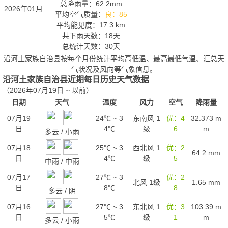
总降雨量：62.2mm
2026年01月
平均空气质量：
良：85
平均能见度：17.3 km
共下雨天数：18天
总统计天数：30天
沿河土家族自治县按每个月份统计平均高低温、最高最低气温、汇总天
气状况及风向等气象信息。
沿河土家族自治县近期每日历史天气数据
（2026年07月19日 ~ 以前）
日期
天气
温度
风力
空气
降雨量
07月19
24℃
~
3
东南风 1
优：4
32.373
m
日
4℃
级
6
m
多云
/
小雨
07月18
25℃
~
3
西北风 1
优：2
64.2
mm
日
4℃
级
5
中雨
/
中雨
07月17
27℃
~
3
优：2
北风 1级
1.65
mm
日
8℃
8
多云
/
阴
07月16
27℃
~
3
东北风 1
优：3
103.39
m
日
5℃
级
1
m
多云
/
小雨