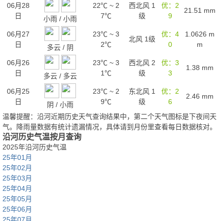
06月28
22℃
~
2
西北风 1
优：2
21.51
mm
日
7℃
级
9
小雨
/
小雨
06月27
23℃
~
3
优：4
1.0626
m
北风 1级
日
2℃
0
m
多云
/
阴
06月26
23℃
~
3
西北风 2
优：3
1.38
mm
日
1℃
级
3
多云
/
多云
06月25
23℃
~
2
东北风 1
优：2
2.46
mm
日
9℃
级
6
阴
/
小雨
温馨提醒：沿河近期历史天气查询结果中，第二个天气图标是下夜间天
气。降雨量数据有统计遗漏情况，具体请到月份里查看每日数据核对。
沿河历史气温按月查询
2025年沿河历史气温
25年01月
25年02月
25年03月
25年04月
25年05月
25年06月
25年07月