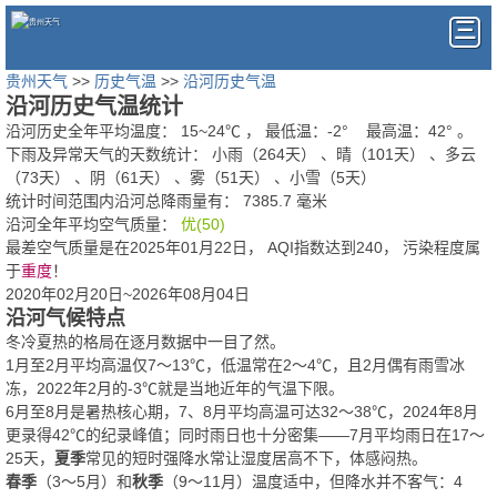
贵州天气
>>
历史气温
>>
沿河历史气温
沿河历史气温统计
沿河历史全年平均温度：
15
~
24
℃
， 最低温：
-2°
最高温：
42°
。
下雨及异常天气的天数统计：
小雨（264天） 、晴（101天） 、多云
（73天） 、阴（61天） 、雾（51天） 、小雪（5天）
统计时间范围内沿河总降雨量有：
7385.7
毫米
沿河全年平均空气质量：
优(50)
最差空气质量是在2025年01月22日， AQI指数达到240， 污染程度属
于
重度
！
2020年02月20日~2026年08月04日
沿河气候特点
冬冷夏热的格局在逐月数据中一目了然。
1月至2月平均高温仅7～13℃，低温常在2～4℃，且2月偶有雨雪冰
冻，2022年2月的-3℃就是当地近年的气温下限。
6月至8月是暑热核心期，7、8月平均高温可达32～38℃，2024年8月
更录得42℃的纪录峰值；同时雨日也十分密集——7月平均雨日在17～
25天，
夏季
常见的短时强降水常让湿度居高不下，体感闷热。
春季
（3～5月）和
秋季
（9～11月）温度适中，但降水并不客气：4