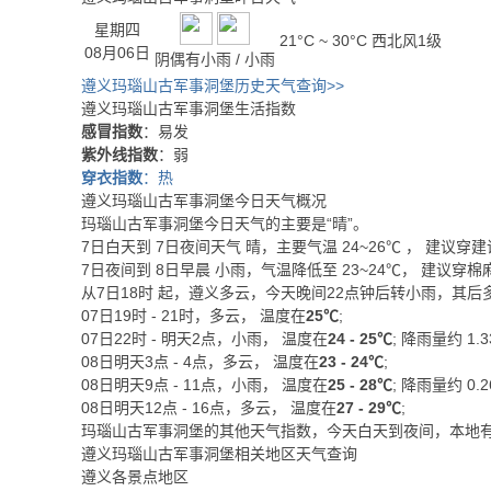
星期四
21°C ~ 30°C
西北风1级
08月06日
阴偶有小雨 / 小雨
遵义玛瑙山古军事洞堡历史天气查询>>
遵义玛瑙山古军事洞堡生活指数
感冒指数
：易发
紫外线指数
：弱
穿衣指数
：热
遵义玛瑙山古军事洞堡今日天气概况
玛瑙山古军事洞堡今日天气的主要是“
晴
”。
7日白天
到
7日夜间
天气
晴
，主要气温
24
~
26
℃
， 建议穿
建
7日夜间
到
8日早晨
小雨
，气温降低至
23~24℃
，
建议穿棉
从
7日18时
起，遵义多云，今天晚间22点钟后转小雨，其后
07日19时 - 21时，多云， 温度在
25℃
;
07日22时 - 明天2点，小雨， 温度在
24 - 25℃
; 降雨量约
1.3
08日明天3点 - 4点，多云， 温度在
23 - 24℃
;
08日明天9点 - 11点，小雨， 温度在
25 - 28℃
; 降雨量约
0.2
08日明天12点 - 16点，多云， 温度在
27 - 29℃
;
玛瑙山古军事洞堡的其他天气指数，今天白天到夜间，本地
遵义玛瑙山古军事洞堡相关地区天气查询
遵义各景点地区