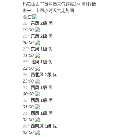
玛瑙山古军事洞堡天气预报24小时详情
未来二十四小时天气走势图
现在
25°
东风
2级
优
19:00
25°
东风
2级
优
20:00
25°
东风
1级
优
21:00
25°
北风
1级
优
22:00
25°
西北风
1级
优
23:00
24°
西风
1级
优
00:00
25°
西风
1级
优
01:00
24°
西风
1级
优
02:00
24°
西南风
1级
优
03:00