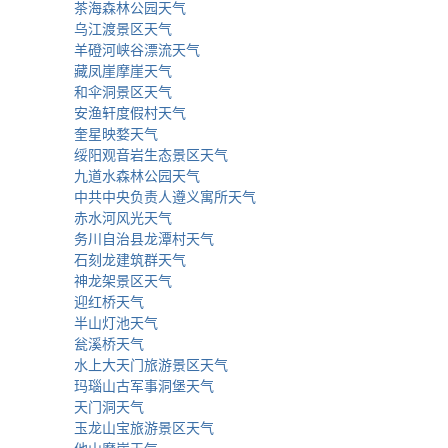
茶海森林公园天气
乌江渡景区天气
羊磴河峡谷漂流天气
藏凤崖摩崖天气
和伞洞景区天气
安渔轩度假村天气
奎星映婺天气
绥阳观音岩生态景区天气
九道水森林公园天气
中共中央负责人遵义寓所天气
赤水河风光天气
务川自治县龙潭村天气
石刻龙建筑群天气
神龙架景区天气
迎红桥天气
半山灯池天气
瓮溪桥天气
水上大天门旅游景区天气
玛瑙山古军事洞堡天气
天门洞天气
玉龙山宝旅游景区天气