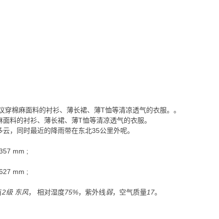
议穿棉麻面料的衬衫、薄长裙、薄T恤等清凉透气的衣服。
。
麻面料的衬衫、薄长裙、薄T恤等清凉透气的衣服。
多云，同时最近的降雨带在东北35公里外呢。
357
mm
;
627
mm
;
有
2级 东风
， 相对湿度
75%
，紫外线
弱
，空气质量
17
。