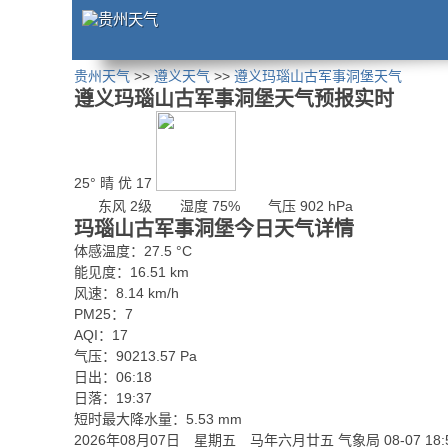
贵州天气
>>
遵义天气
>>
遵义玛瑙山古军事洞堡天气
遵义玛瑙山古军事洞堡天气预报实时
25°
晴
优 17
东风 2级
湿度 75%
气压 902 hPa
玛瑙山古军事洞堡今日天气详情
体感温度：27.5 °C
能见度：16.51 km
风速：8.14 km/h
PM25：7
AQI：17
气压：90213.57 Pa
日出：06:18
日落：19:37
短时最大降水量：5.53 mm
2026年08月07日 星期五 马年六月廿五
气象局 08-07 18